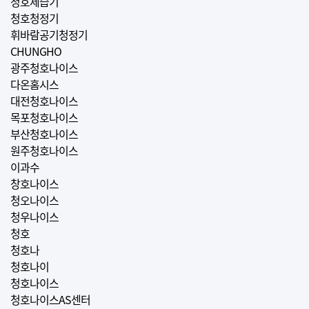
청호제습기
청호청정기
휘바람공기청정기
CHUNGHO
광주청호나이스
다온홈시스
대전청호나이스
목포청호나이스
부산청호나이스
원주청호나이스
이과수
창호나이스
청오나이스
청우나이스
청호
청호나
청호나이
청호나이스
청호나이스AS센터