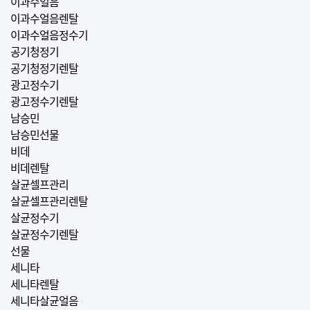
이과수얼음
이과수얼음렌탈
이과수얼음정수기
공기청정기
공기청정기렌탈
광고정수기
광고정수기렌탈
남승민
남승민선물
비데
비데렌탈
살균셀프관리
살균셀프관리렌탈
살균정수기
살균정수기렌탈
선물
세니타
세니타렌탈
세니타살균얼음