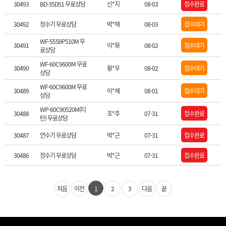
30493
BD-35D51 무료상담
신*지
08-03
접수완료
30492
정수기 무료상담
박*애
08-03
접수대기
WF-55S9P510M 무
30491
이*화
08-02
접수대기
료상담
WF-60C9600M 무료
30490
황*우
08-02
접수대기
상담
WF-60C9600M 무료
30489
이*재
08-01
접수대기
상담
WP-60C90520M(티
30488
조*주
07-31
접수완료
탄) 무료상담
30487
연수기 무료상담
박*근
07-31
접수완료
30486
정수기 무료상담
박*근
07-31
접수완료
처음
이전
1
2
3
다음
끝