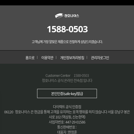
1588-0503
고객님께 가장 알맞은 제품으로 친절하게 상담드리겠습니다.
홈으로
이용약관
개인정보처리방침
관리자로그인
Customer Center
1588-0503
청호나이스 공식 온라인 전속점 입니다
본인인증(safe-key)발급
다이렉트 공식 인증점
06120 청호나이스 은 현금을 통해 고객을 유치하는 호객 행위를 하지 않습니다 서울 강남구 봉은
사로 102 (역삼동, 신논현역)
사업자번호 : 447-29-01586
통신판매번호 :
대표자 : 한정훈