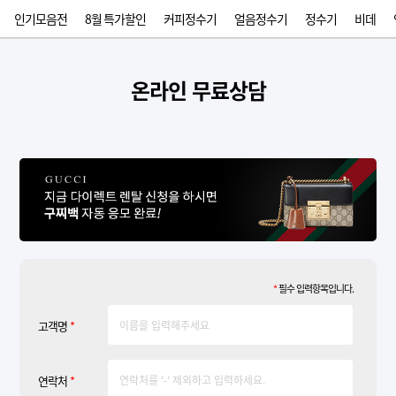
인기모음전
8월 특가할인
커피정수기
얼음정수기
정수기
비데
온라인 무료상담
*
필수 입력항목입니다.
고객명
*
연락처
*