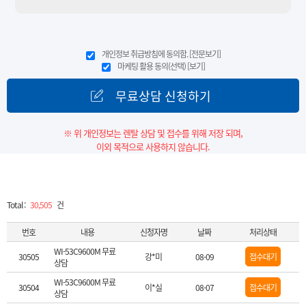
개인정보 취급방침에 동의함.
[전문보기]
마케팅 활용 동의(선택)
[보기]
무료상담 신청하기
※ 위 개인정보는 렌탈 상담 및 접수를 위해 저장 되며,
이외 목적으로 사용하지 않습니다.
Total :
30,505
건
번호
내용
신청자명
날짜
처리상태
WI-53C9600M 무료
30505
강*미
08-09
접수대기
상담
WI-53C9600M 무료
30504
이*실
08-07
접수대기
상담