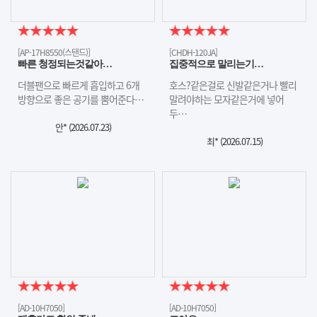
[AP-17H8550(스탠드)]
[CHDH-120JA]
빠른 청정되는것같아…
집중적으로 말리는기…
더블팬으로 빠르게 흡입하고 6개
호스?같은걸로 신발같은거나 빨리
방향으로 좋은 공기를 뿜어준다…
말려야하는 모자같은거에 넣어
두…
안* (
2026.07.23
)
최* (
2026.07.15
)
[AD-10H7050]
[AD-10H7050]