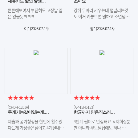
제휴카드 할인 좋넹…
조아요
튼튼해보여서 부딛혀도 고장날 일
강쥐 두마리 키우는데 털날리는것
은 없을듯ㅋㅋㅋ
도 이거 켜놓으면 덜하고 소변냄…
이* (
2026.07.14
)
장* (
2026.07.13
)
[CHDH-120JA]
[AP-15H5153]
두개기능같이있는게.…
항균까지 믿음직스러…
​제습과 공기청정을 한번에 할수있
4단계 필터로 안심돼요 ㅎ저희집뿐
다는게 가장좋은점이고 4계절내…
만 아니라 부모님집에도 하나 …