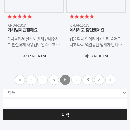
[CHDH-120JA]
[CHDH-120JA]
기사님이친절해요
이사하고 장만했어요
기사님께서 설치도 빨리 끝내주시
집을 다시 인테리어하느라 뜯어고
고 친절하게 사용법도 알려주고 …
치고 나서 몇일동안 냄새가 안빠…
조* (
2026.07.05
)
이* (
2026.07.05
)
«
<
4
5
6
7
8
>
»
검색