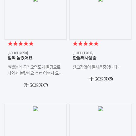
[AD-10H7050]
[CHDH-120JA]
깜짝 놀랐어요
한달째사용중
켜봤는데 공기오염도가 빨강으로
잔고장없이 잘사용중입니다~
나와서 놀랐네요 ㄷㄷ 어쩐지 요…
최* (
2026.07.05
)
김* (
2026.07.07
)