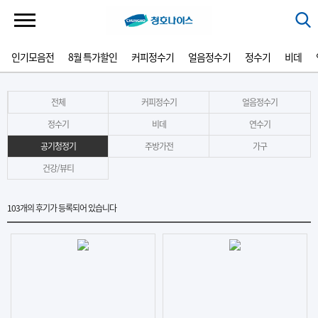
인기모음전
8월 특가할인
커피정수기
얼음정수기
정수기
비데
전체
커피정수기
얼음정수기
정수기
비데
연수기
공기청정기
주방가전
가구
건강/뷰티
103
개의 후기가 등록되어 있습니다