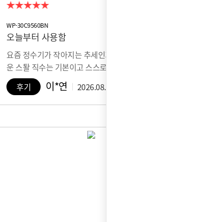
WP-30C9560BN
오늘부터 사용함
요즘 정수기가 작아지는 추세인가 봐요심플하고 가벼
운 스퇄 직수는 기본이고 스스로 자가관리 …
이*연
후기
2026.08.07