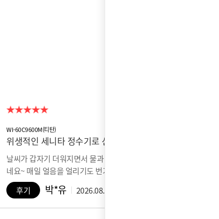
WI-60C9600M(티탄)
위생적인 세니타 정수기로 선택
날씨가 갑자기 더워지면서 물과 얼음을 많이 찾게 되
네요~ 매일 얼음을 얼리기도 번거롭고, …
박*유
후기
2026.08.07