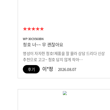
WP-30C9560BN
청호 너~~ 무 괜찮아요
명성이 자자한 청호!제품을 잘 몰라 상담 드리다 신상
추천으로 고고~ 청호 답지 않게 작아…
이*정
후기
2026.08.07