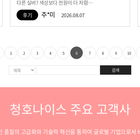
다른 실버? 색상보다 천원이 더 저렴…
주*미
후기
2026.08.07
1
2
3
4
5
6
7
8
9
10
검색
청호나이스 주요 고객사
인 품질의 고급화와 기술력 혁신을 통하여 글로벌 기업으로서 