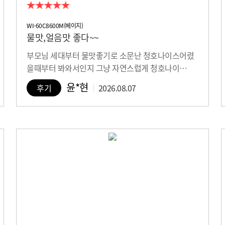
WI-60C8600M(베이지)
물맛,얼음맛 좋다~~
부모님 세대부터 물맛좋기로 소문난 청호나이스어렸
을때부터 봐와서인지 그냥 자연스럽게 청호나이…
윤*현
후기
2026.08.07