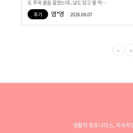
도 쭈욱 물을 끓였는데...날도 덥고 물 먹…
염*영
후기
2026.08.07
«
<
생활의 청호나이스, 지속적