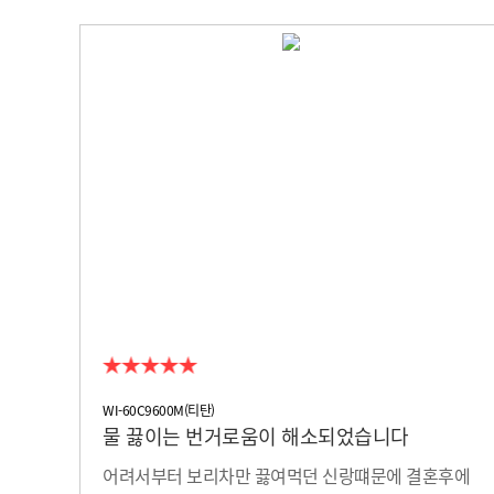
WI-60C9600M(티탄)
물 끓이는 번거로움이 해소되었습니다
어려서부터 보리차만 끓여먹던 신랑떄문에 결혼후에