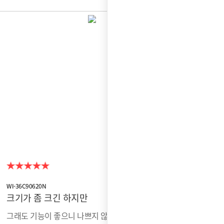
WI-36C90620N
크기가 좀 크긴 하지만
그래도 기능이 좋으니 나쁘지 않은듯. 얼음을 막 많이