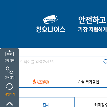
렌탈상담
전화상담
8 월 특가할인
가입후기
전체
커피정