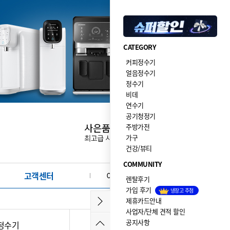
CATEGORY
커피정수기
얼음정수기
정수기
비데
연수기
공기청정기
주방가전
가구
건강/뷰티
COMMUNITY
고객센터
이달의 이벤트·사은품
렌탈후기
가입 후기
냉장고 추첨
제휴카드안내
사업자/단체 견적 할인
공지사항
정수기
비데