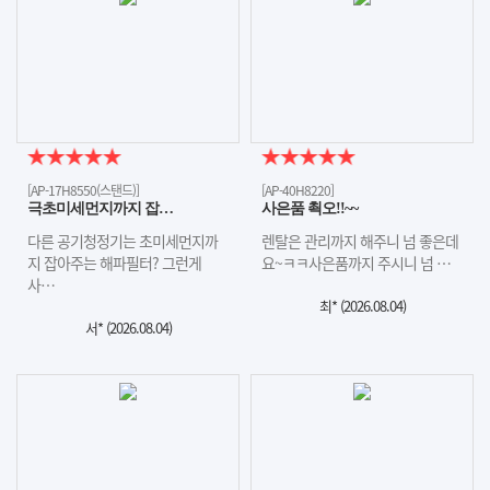
[AP-17H8550(스탠드)]
[AP-40H8220]
극초미세먼지까지 잡…
사은품 쵝오!!~~
다른 공기청정기는 초미세먼지까
렌탈은 관리까지 해주니 넘 좋은데
지 잡아주는 해파필터? 그런게
요~ㅋㅋ사은품까지 주시니 넘 …
사…
최* (
2026.08.04
)
서* (
2026.08.04
)