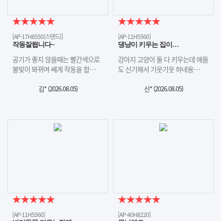
[AP-17H8550(스탠드)]
[AP-11H5560]
작동잘됩니다~
댕냥이 키우는 집이…
공기가 좋지 않을때는 빨간색으로
강아지 고양이 둘 다 키우는데 애들
불빛이 봐뀌며 쎄게 작동을 합…
도 신기해서 기웃기웃 하네용…
김* (
2026.08.05
)
신* (
2026.08.05
)
[AP-11H5560]
[AP-40H8220]