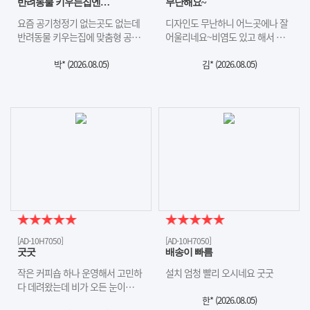
반려동물 키우는집엔…
무난해요~
요즘 공기청정기 없는곳도 없는데
디자인도 무난하니 어느곳에나 잘
반려동물 키우는집에 맞춤형 공…
어울리네요~비염도 있고 해서 …
박* (
2026.08.05
)
김* (
2026.08.05
)
[AD-10H7050]
[AD-10H7050]
굿굿
배송이 빠름
작은 커피숍 하나 운영해서 고민하
설치 엄청 빨리 오시네요 굿굿
다 데려왔는데 비가 오든 눈이…
한* (
2026.08.05
)