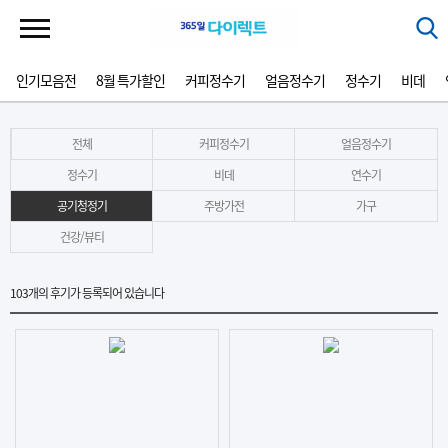
인기모음전
8월 특가할인
커피정수기
얼음정수기
정수기
비데
전체
커피정수기
얼음정수기
정수기
비데
연수기
공기청정기
주방가전
가구
건강/뷰티
103
개의 후기가 등록되어 있습니다