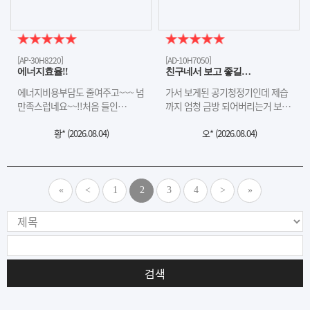
[AP-30H8220]
[AD-10H7050]
에너지효율!!
친구네서 보고 좋길…
에너지비용부담도 줄여주고~~~ 넘
가서 보게된 공기청정기인데 제습
만족스럽네요~~!!처음 들인…
까지 엄청 금방 되어버리는거 보…
황* (
2026.08.04
)
오* (
2026.08.04
)
«
<
1
2
3
4
>
»
검색