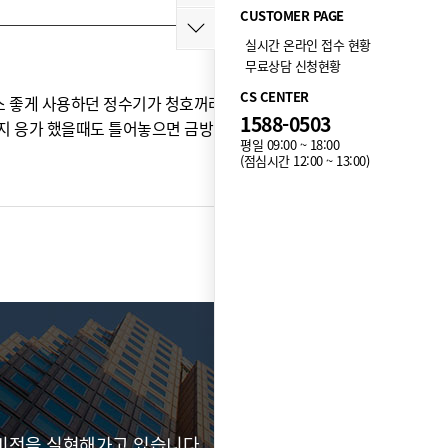
CUSTOMER PAGE
실시간 온라인 접수 현황
무료상담 신청현황
CS CENTER
소 좋게 사용하던 정수기가 청호꺼라 ㅎㅎㅎ 요걸 골랐는
1588-0503
지 응가 했을때도 틀어놓으면 금방 냄새 없어져요 ㅋㅋㅋ
평일 09:00 ~ 18:00
(점심시간 12:00 ~ 13:00)
목록
비전을 실현해가고 있습니다.