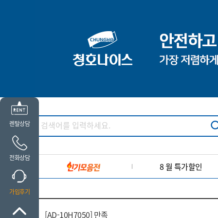
렌탈상담
전화상담
8 월 특가할인
가입후기
[AD-10H7050] 만족