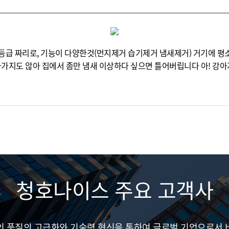
등급 짜리로, 기능이 다양한것(먼지제거 습기제거 냄새제거) 거기에 평
가지도 않아 집에서 좀만 냄새 이상하다 싶으면 틀어버립니다 아! 강아
청호나이스 주요 고객사
인 품질의 고급화와 기술력 혁신을 통하여 글로벌 기업으로서 