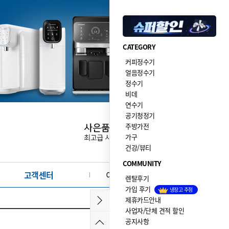
CATEGORY
커피정수기
얼음정수기
정수기
비데
연수기
공기청정기
주방가전
가구
건강/뷰티
COMMUNITY
고객센터
이달의 이벤트·사은품
렌탈후기
가입 후기
냉장고 추첨
제휴카드안내
사업자/단체 견적 할인
공지사항
2026.08.04