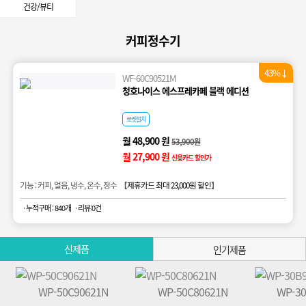
건강/뷰티
커피정수기
43%↓
WF-60C90521M
청호나이스 에스프레카페 블랙 에디션
로켓설치
월 48,900 원
53,900원
월 27,900 원
신용카드 할인가
기능 : 커피, 얼음, 냉수, 온수, 정수 【
제휴카드 최대 23,000원 할인
】
· 누적구매 : 840개
· 리뷰:0건
신제품
인기제품
WP-50C90621N
WP-50C80621N
WP-3