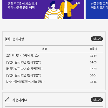
공지사항
더보기
제목
등록일
교환 및 반품 시 어떻게 되나요?
05-19
[당첨자 발표] 23년 1분기 명품백…
04-05
[당첨자 발표] 22년 4분기 명품백…
12-29
[당첨자 발표] 22년 3분기 명품백…
10-04
[22년 8월 이벤트]청호나이스 렌탈…
08-16
사용자리뷰
더보기