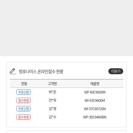
청호나이스 온라인접수 현황
더보기
현황
고객명
제품명
박*준
WF-60C9600M
주문신청
전*옥
WI-53C9600M
접수완료
김*영
WI-37C90720N
주문신청
김*수
WP-30C9460BN
접수완료