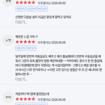
권*윤
아주좋아요
(2026.08.05)
제품만족
상담만족
빠른설치
신청한 다음날 설치 지금은 맞있게 잘먹고 있어요
더보기..
깨끗한 느낌 가득~!!
노*연
아주좋아요
(2026.08.04)
제품만족
빠른설치
일주일에 한번씩 자동살균도 해주고 제가 틈날때마다 한번씩 수동살균을 해
줘서 그런지 유독 물맛이 엄청 깨끗하네용~~~!!아무래도 정수기 한 번 들일때
마다 위생때문에 많이 걱정되는 게 사실이잖아여~ 그렇다고 매일 생수를 사
서 마시긴 너무 번거로우니~ㅠ이런 고민 있으신 분들은 무.조.건 세니타로 렌
탈하시면 후…
더보기..
처음부터 딱! 맘에 들었었는데
주*미
아주좋아요
(2026.08.04)