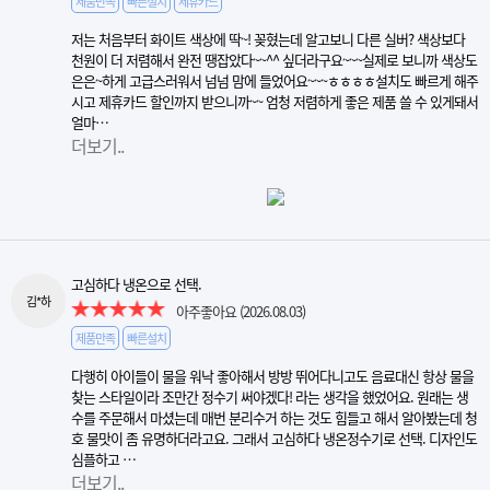
제품만족
빠른설치
제휴카드
저는 처음부터 화이트 색상에 딱~! 꽂혔는데 알고보니 다른 실버? 색상보다
천원이 더 저렴해서 완전 땡잡았다~~^^ 싶더라구요~~~실제로 보니까 색상도
은은~하게 고급스러워서 넘넘 맘에 들었어요~~~ㅎㅎㅎㅎ설치도 빠르게 해주
시고 제휴카드 할인까지 받으니까~~ 엄청 저렴하게 좋은 제품 쓸 수 있게돼서
얼마…
더보기..
고심하다 냉온으로 선택.
김*하
아주좋아요
(2026.08.03)
제품만족
빠른설치
다행히 아이들이 물을 워낙 좋아해서 방방 뛰어다니고도 음료대신 항상 물을
찾는 스타일이라 조만간 정수기 써야겠다! 라는 생각을 했었어요. 원래는 생
수를 주문해서 마셨는데 매번 분리수거 하는 것도 힘들고 해서 알아봤는데 청
호 물맛이 좀 유명하더라고요. 그래서 고심하다 냉온정수기로 선택. 디자인도
심플하고 …
더보기..