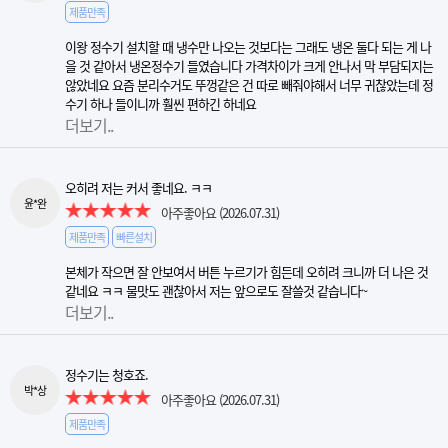
제품만족
이왕 정수기 설치할 때 냉수만 나오는 것보다는 그래도 냉온 둘다 되는 게 나
을 것 같아서 냉온정수기 들였습니다 가격차이가 크게 안나서 막 부담되지는
않았네요 요즘 분리수거도 뚜껑같은 건 따로 빼줘야해서 너무 귀찮았는데 정
수기 하나 들이니까 훨씬 편하긴 하네요
더보기..
오히려 저는 커서 좋네요. ㅋㅋ
윤*완
아주좋아요
(2026.07.31)
제품만족
빠른설치
본체가 작으면 잘 안보여서 버튼 누르기가 힘든데 오히려 크니까 더 나은 것
같네요 ㅋㅋ 물맛도 괜찮아서 저는 앞으로도 잘쓸것 같습니다~
더보기..
정수기는 청호죠.
박*상
아주좋아요
(2026.07.31)
제품만족