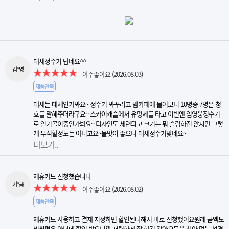
대세정수기 답네요^^
김*영
아주좋아요
(2026.08.03)
제품만족
대세는 대세인가봐요~ 정수기 봐꾸려고 맘카페에 물어보니 10명중 7명은 청
호를 말해주더라구요~ 스카이캐슬에서 유명세를 타고 이번엔 임영웅정수기
로 인기몰이중인가봐요~ 디자인도 세련되고 크기는 뭐 슬림하진 않지만 그렇
게 무식할정도는 아니고요~물맛이 좋으니 대세정수기맞네요~
더보기..
제휴카드 신청했습니다
기*금
아주좋아요
(2026.08.02)
제품만족
제휴카드 사용하고 결제 지정하면 할인된다해서 바로 신청했어요원래 금액도
비싼편은 아닌데 할인 받으니깐 저렴하게 잘 한것 같아요물을 찾아 먹는 성격