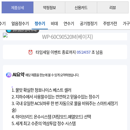
제품상세
약정정보
신용카드
리뷰
3초 간편 견적 받기 →
2026년 07월 생산
수기
얼음정수기
정수기
비데
연수기
공기청정기
주방가전
가구
167,623 명이 구매
타임세일 이벤트 종료까지
05:24:56
초 남음
AI요약
해당 제품을 한눈에 볼 수 있게 요약하였습니다.
1. 물맛 확실한 청호나이스 베스트 셀러
2. 지하수에서 사용할수있는 깐깐하고 믿을수있는 정수기
3. 국내 유일한 ACS(하루 한 번 자동으로 물을 비워주는 스마트세정기
술)
4. 하이브리드 온수시스템 (저탕모드.예열모드) 선택
5. 세계 최고 수준의 역삼투압 정수 시스템