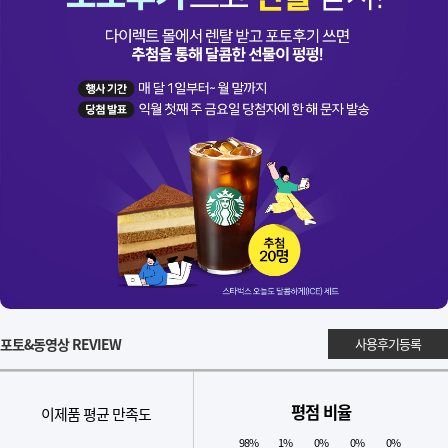
포토&동영상 REVIEW
사용후기등록
평점 비율
이제품 평균 만족도
98%
1%
0%
0%
0%