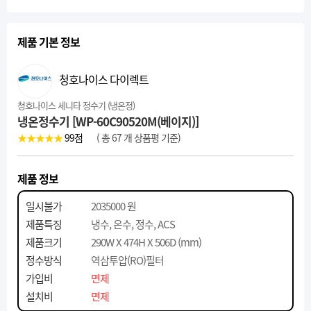
제품 기본 정보
청호나이스 다이렉트
청호나이스 세니타 정수기 (냉온정)
냉온정수기 [WP-60C90520M(베이지)]
★★★★★
99
점
( 총 67 개 상품평 기준)
제품 정보
일시불가
2035000 원
제품특징
냉수, 온수, 정수, ACS
제품크기
290W X 474H X 506D (mm)
정수방식
역삼투압(RO)필터
가입비
면제
설치비
면제