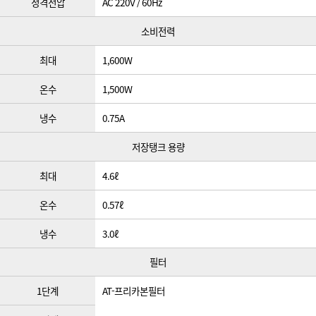
정격전압
AC 220V / 60Hz
소비전력
최대
1,600W
온수
1,500W
냉수
0.75A
저장탱크 용량
최대
4.6ℓ
온수
0.57ℓ
냉수
3.0ℓ
필터
1단계
AT-프리카본필터