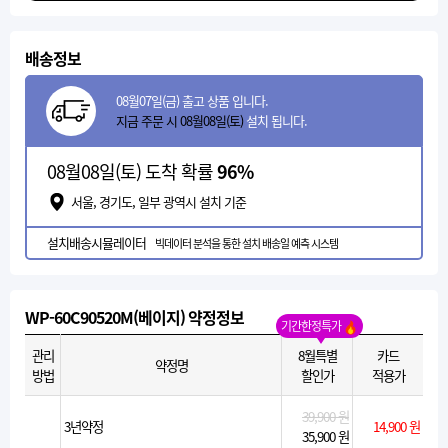
배송정보
08월07일(금) 출고 상품 입니다.
지금 주문 시 08월08일(토)
설치 됩니다.
08월08일(토) 도착 확률
96%
서울, 경기도, 일부 광역시 설치 기준
설치배송시뮬레이터
빅데이터 분석을 통한 설치 배송일 예측 시스템
WP-60C90520M(베이지) 약정정보
기간한정특가
관리
8월특별
카드
약정명
방법
할인가
적용가
39,900 원
3년약정
14,900 원
35,900 원