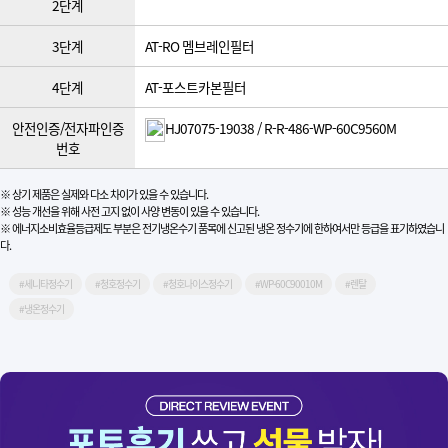
2단계
3단계
AT-RO 멤브레인필터
4단계
AT-포스트카본필터
안전인증/전자파인증
HJ07075-19038 / R-R-486-WP-60C9560M
번호
※ 상기 제품은 실제와 다소 차이가 있을 수 있습니다.
※ 성능 개선을 위해 사전 고지 없이 사양 변동이 있을 수 있습니다.
※ 에너지소비효율등급제도 부분은 전기냉온수기 품목에 신고된 냉온 정수기에 한하여서만 등급을 표기하였습니
다.
#세니타정수기
#청호정수기
#청호나이스정수기
#WP-60C90010M
#렌탈
#냉온정수기