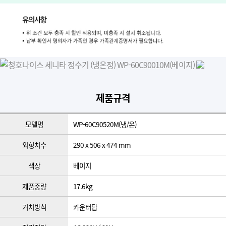
제품규격
모델명
WP-60C90520M(냉/온)
외형치수
290 x 506 x 474 mm
색상
베이지
제품중량
17.6kg
거치방식
카운터탑