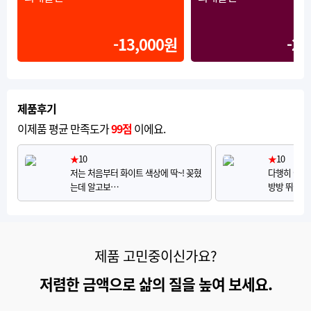
-13,000원
-20
제품후기
이제품 평균 만족도가
99점
이에요.
★
10
★
10
저는 처음부터 화이트 색상에 딱~! 꽂혔
다행히 아이
는데 알고보…
방방 뛰어다
제품 고민중이신가요?
저렴한 금액으로 삶의 질을 높여 보세요.